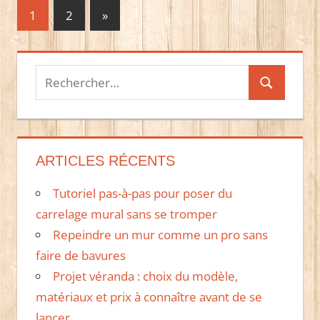
Pagination
Publications
1
2
»
suivantes :
des
publications
Recherche
Recherche
pour :
ARTICLES RÉCENTS
Tutoriel pas-à-pas pour poser du
carrelage mural sans se tromper
Repeindre un mur comme un pro sans
faire de bavures
Projet véranda : choix du modèle,
matériaux et prix à connaître avant de se
lancer