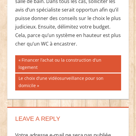
salle de bain. Dans tous les cas, solliciter les
avis d’un spécialiste serait opportun afin qu’il
puisse donner des conseils sur le choix le plus
judicieux. Ensuite, délimitez votre budget.
Cela, parce qu’un système en hauteur est plus
cher qu’un WC à encastrer.
Navigation
Publication
Financer l’achat ou la construction d’un
précédente :
logement
de
Publication
Le choix d’une vidéosurveillance pour son
l’article
suivante :
domicile
LEAVE A REPLY
Votre adresse e-mail ne sera pas publiée.