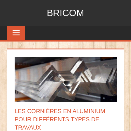
Aller
BRICOM
au
contenu
Tout
sur
le
bricolage
LES CORNIÈRES EN ALUMINIUM
POUR DIFFÉRENTS TYPES DE
TRAVAUX