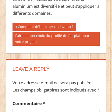
aluminium est diversifiée et peut s’appliquer à
différents domaines.
Navigation
Publication
Comment déboucher un lavabo ?
précédente :
de
Publication
Faire le bon choix du profilé de fer plat pour
suivante :
votre projet
l’article
LEAVE A REPLY
Votre adresse e-mail ne sera pas publiée.
Les champs obligatoires sont indiqués avec
*
Commentaire
*