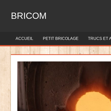
Aller
au
BRICOM
contenu
Tout
sur
ACCUEIL
PETIT BRICOLAGE
TRUCS ET 
le
bricolage