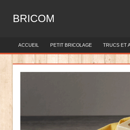
Aller
au
BRICOM
contenu
Tout
sur
ACCUEIL
PETIT BRICOLAGE
TRUCS ET 
le
bricolage