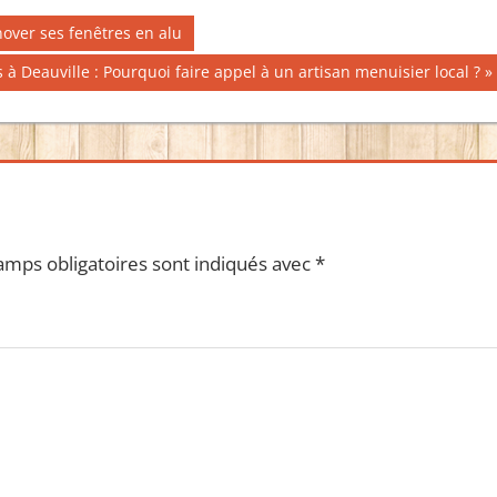
nover ses fenêtres en alu
 à Deauville : Pourquoi faire appel à un artisan menuisier local ?
amps obligatoires sont indiqués avec
*