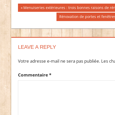
Navigation
Publication
Menuiseries extérieures : trois bonnes raisons de ré
précédente :
de
Publication
Rénovation de portes et fenêtres
suivante :
l’article
LEAVE A REPLY
Votre adresse e-mail ne sera pas publiée.
Les ch
Commentaire
*